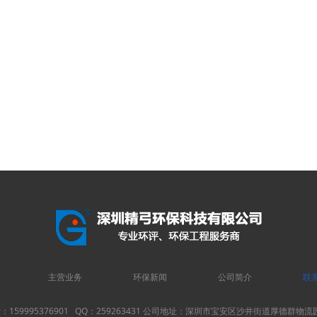
主营业务
环保新闻
公司简介
联
：159995376901 QQ：259263431 公司地址：深圳市宝安区沙井街道厚德群物流园